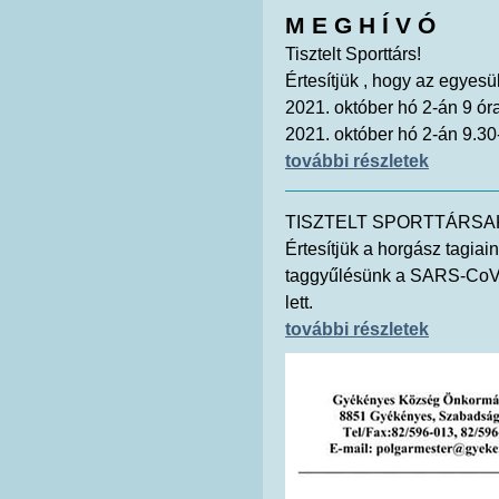
M E G H Í V Ó
Tisztelt Sporttárs!
Értesítjük , hogy az egyes
2021. október hó 2-án 9 ór
2021. október hó 2-án 9.30-
további részletek
TISZTELT SPORTTÁRSA
Értesítjük a horgász tagiai
taggyűlésünk a SARS-CoV-2
lett.
további részletek