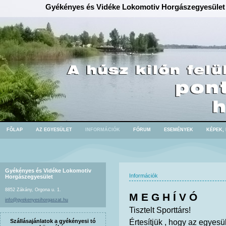
Gyékényes és Vidéke Lokomotiv Horgászegyesület
FÕLAP
AZ EGYESÜLET
INFORMÁCIÓK
FÓRUM
ESEMÉNYEK
KÉPEK,
Gyékényes és Vidéke Lokomotiv
Információk
Horgászegyesület
8852 Zákány, Orgona u. 1.
M E G H Í V Ó
info@gyekenyesihorgaszat.hu
Tisztelt Sporttárs!
Értesítjük , hogy az egyes
Szállásajánlatok a gyékényesi tó