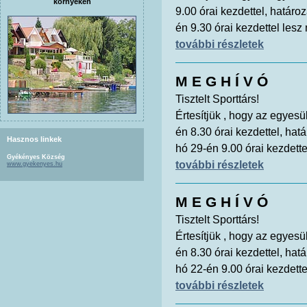
környékén
9.00 órai kezdettel, határo
én 9.30 órai kezdettel lesz
további részletek
M E G H Í V Ó
Tisztelt Sporttárs!
Értesítjük , hogy az egyes
én 8.30 órai kezdettel, ha
Hasznos linkek
hó 29-én 9.00 órai kezdette
Gyékényes Község
további részletek
www.gyekenyes.hu
M E G H Í V Ó
Tisztelt Sporttárs!
Értesítjük , hogy az egyes
én 8.30 órai kezdettel, ha
hó 22-én 9.00 órai kezdette
további részletek